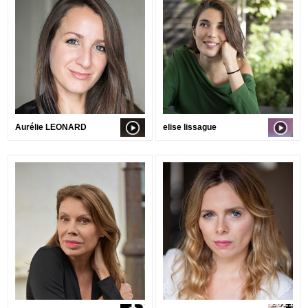
Aurélie LEONARD
elise lissague