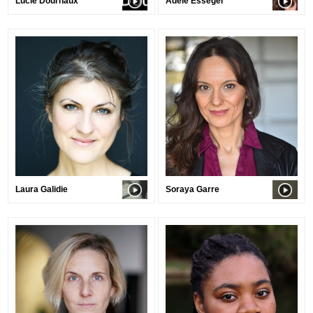
Lucie Dournaux
Adele Esseger
Laura Galidie
Soraya Garre