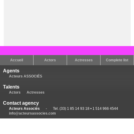
Accueil
Actors
Actresses
Complete list
Agents
Acteurs ASSOCIÉS
Talents
Actors
Actresses
Contact agency
Acteurs Associés
-
Tel. (33) 1 85 14 93 18 • 1 514 966 4544
info@acteursassocies.com