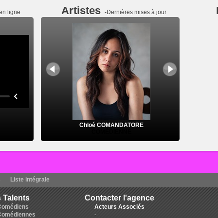
Artistes
en ligne
-Dernières mises à jour
Chloé COMANDATORE
COMÉDIENNE
s
Liste intégrale
 Talents
Contacter l'agence
Comédiens
Acteurs Associés
Comédiennes
-