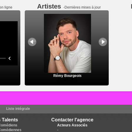
Artistes
en ligne
-Dernières mises à jour
Rémy Bourgeois
COMÉDIEN
s
Liste intégrale
 Talents
Contacter l'agence
Comédiens
Acteurs Associés
Comédiennes
-