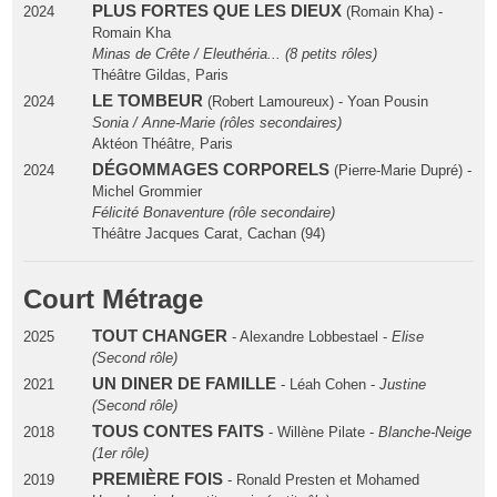
PLUS FORTES QUE LES DIEUX
2024
(Romain Kha) -
Romain Kha
Minas de Crête / Eleuthéria... (8 petits rôles)
Théâtre Gildas, Paris
LE TOMBEUR
2024
(Robert Lamoureux) - Yoan Pousin
Sonia / Anne-Marie (rôles secondaires)
Aktéon Théâtre, Paris
DÉGOMMAGES CORPORELS
2024
(Pierre-Marie Dupré) -
Michel Grommier
Félicité Bonaventure (rôle secondaire)
Théâtre Jacques Carat, Cachan (94)
Court Métrage
TOUT CHANGER
2025
- Alexandre Lobbestael -
Elise
(Second rôle)
UN DINER DE FAMILLE
2021
- Léah Cohen -
Justine
(Second rôle)
TOUS CONTES FAITS
2018
- Willène Pilate -
Blanche-Neige
(1er rôle)
PREMIÈRE FOIS
2019
- Ronald Presten et Mohamed