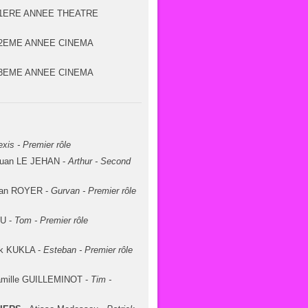
1ERE ANNEE THEATRE
2EME ANNEE CINEMA
3EME ANNEE CINEMA
exis - Premier rôle
uan LE JEHAN -
Arthur - Second
lian ROYER -
Gurvan - Premier rôle
U -
Tom - Premier rôle
ek KUKLA -
Esteban - Premier rôle
amille GUILLEMINOT -
Tim -