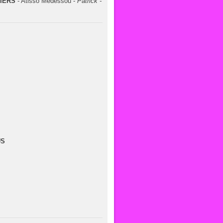
IERS
- Atisso Medessou -
Patrick -
US