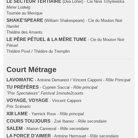
LE SECTEUR TERTIAIRE
(Dea Loher) - Cie Nina Tchylewska
Meïer Ludwig
Tournée au Mexique
SHAKE'SPEARE
(William Shakespeare) - Cie du Mouton Noir
Hamlet
Théâtre des Amants
LE PÈRE PÉTUEL & LA MÈRE TUME
- Cie du Mouton Noir
Pétuel
Théâtre Pixel / Théâtre du Tremplin
Court Métrage
LAVOMATIC
- Antoine Demarest / Vincent Capponi -
Rôle Principal
TU PRÉFÈRES
- Cyprien Saccal -
Rôle principal
"Prix Spectateurs" Festival 1minute2courts
VOYAGE, VOYAGE
- Vincent Capponi
Prix Scénario
XIII LAME
- Yannick Roux -
Rôle principal
COURS TOUJOURS
- Zoé Ibanez -
Rôle secondaire
SALEM
- Marion Canneval -
Rôle secondaire
LA FORCE D'AIMER
- Antoine Hermouet -
Rôle secondaire